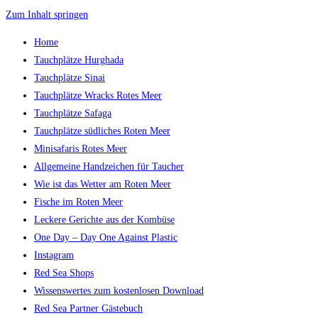
Zum Inhalt springen
Home
Tauchplätze Hurghada
Tauchplätze Sinai
Tauchplätze Wracks Rotes Meer
Tauchplätze Safaga
Tauchplätze südliches Roten Meer
Minisafaris Rotes Meer
Allgemeine Handzeichen für Taucher
Wie ist das Wetter am Roten Meer
Fische im Roten Meer
Leckere Gerichte aus der Kombüse
One Day – Day One Against Plastic
Instagram
Red Sea Shops
Wissenswertes zum kostenlosen Download
Red Sea Partner Gästebuch