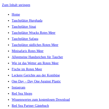
Zum Inhalt springen
Home
Tauchplätze Hurghada
Tauchplätze Sinai
Tauchplätze Wracks Rotes Meer
Tauchplätze Safaga
Tauchplätze südliches Roten Meer
Minisafaris Rotes Meer
Allgemeine Handzeichen für Taucher
Wie ist das Wetter am Roten Meer
Fische im Roten Meer
Leckere Gerichte aus der Kombüse
One Day – Day One Against Plastic
Instagram
Red Sea Shops
Wissenswertes zum kostenlosen Download
Red Sea Partner Gästebuch